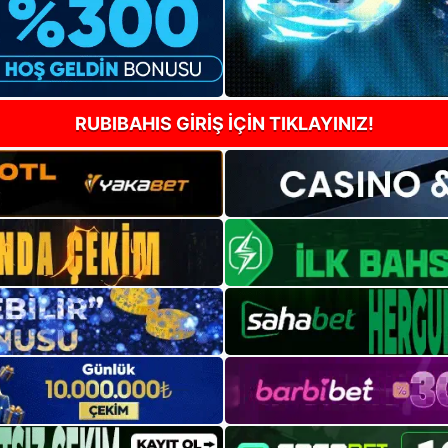
RUBIBAHIS GİRİŞ İÇİN TIKLAYINIZ!