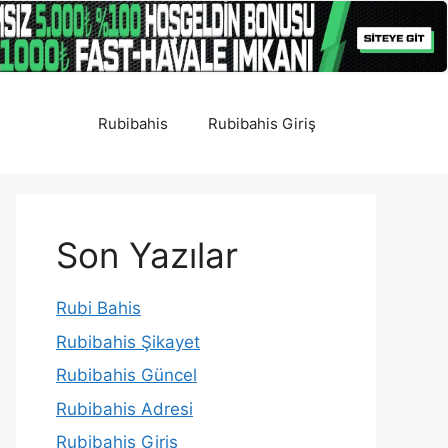
Rubibahis
Rubibahis Giriş
Son Yazılar
Rubi Bahis
Rubibahis Şikayet
Rubibahis Güncel
Rubibahis Adresi
Rubibahis Giriş