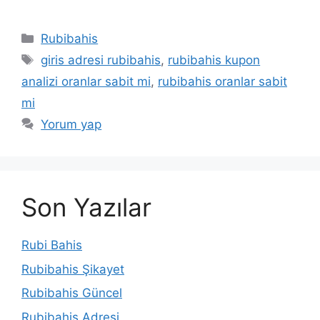
Kategoriler
Rubibahis
Etiketler
giris adresi rubibahis
,
rubibahis kupon
analizi oranlar sabit mi
,
rubibahis oranlar sabit
mi
Yorum yap
Son Yazılar
Rubi Bahis
Rubibahis Şikayet
Rubibahis Güncel
Rubibahis Adresi