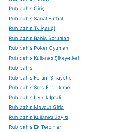
Rubibahis Giriş
Rubibahis Sanal Futbol
Rubibahis Tv İçeriği
Rubibahis Bahis Sorunları
Rubibahis Poker Oyunları
Rubibahis Kullanıcı Şikayetleri
Rubibahis
Rubibahis Forum Şikayetleri
Rubibahis Sms Engelleme
Rubibahis Üyelik İptali
Rubibahis Mevcut Giriş
Rubibahis Kullanıcı Sayısı
Rubibahis Ek Tercihler