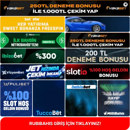
×
RUBIBAHIS GİRİŞ İÇİN TIKLAYINIZ!