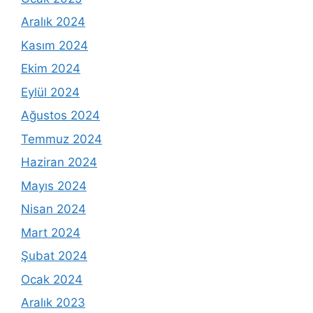
Aralık 2024
Kasım 2024
Ekim 2024
Eylül 2024
Ağustos 2024
Temmuz 2024
Haziran 2024
Mayıs 2024
Nisan 2024
Mart 2024
Şubat 2024
Ocak 2024
Aralık 2023