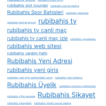
rubibahis sitesi girişi
rubibahis slot oyunları
rubibahis sosyal medya
Rubibahis Spor Bahisleri
rubibahis telegram
rubibahis tv
rubibahis telgraf erişimi
rubibahis tv canli maç
rubibahis tv canli maç izle
rubibahis uygulaması
rubibahis web sitesi
rubibahis yardım hattı
Rubibahis Yeni Adresi
rubibahis yeni giris
rubibahis yeni giriş adresindeki sorun
rubibahis yeni kullanıcı
Rubibahis Üyelik
rubibahis çevrimiçi platformlar
Rubibahis Şikayet
rubibahis çifte seçenek
rubibahis şikayetleri
rubibahis şirketi sosyal medya