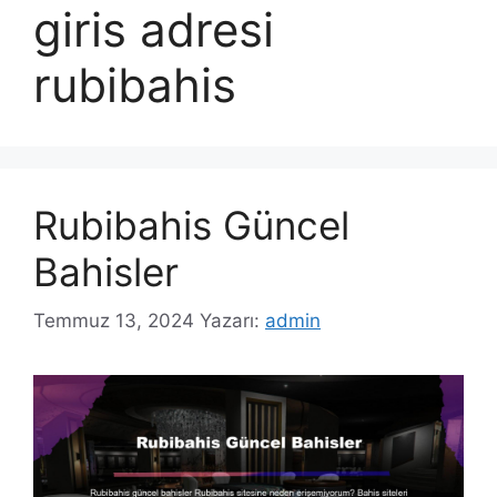
giris adresi
rubibahis
Rubibahis Güncel
Bahisler
Temmuz 13, 2024
Yazarı:
admin