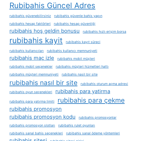
Rubibahis Güncel Adres
rubibahis güvenebilirsiniz
rubibahis güvenle bahis yapın
rubibahis hesap faktörleri
rubibahis hesap güvenliği
rubibahis hoş geldin bonusu
rubibahis hızlı erişim borsa
rubibahis kayit
rubibahis kayıt süreci
rubibahis kullanıcıları
rubibahis kullanıcı memnuniyeti
rubibahis maç izle
rubibahis mobil müşteri
rubibahis mobil seçenekler
rubibahis müşteri hizmetleri hattı
rubibahis müşteri memnuniyeti
rubibahis nasil bir site
rubibahis nasıl bir site
rubibahis oturum açma adresi
rubibahis para yatirma
rubibahis oyun seçenekleri
rubibahis para çekme
rubibahis para yatırma limiti
rubibahis promosyon
rubibahis promosyon kodu
rubibahis promosyonlar
rubibahis promosyon slotları
rubibahis rulet oyunları
rubibahis sanal bahis seçenekleri
rubibahis sanal ödeme yöntemleri
rubibahis sitesi