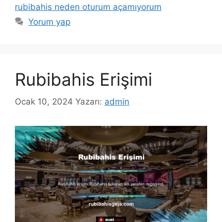
rubibahis neden oturum açamıyorum
Yorum yap
Rubibahis Erişimi
Ocak 10, 2024
Yazarı:
admin