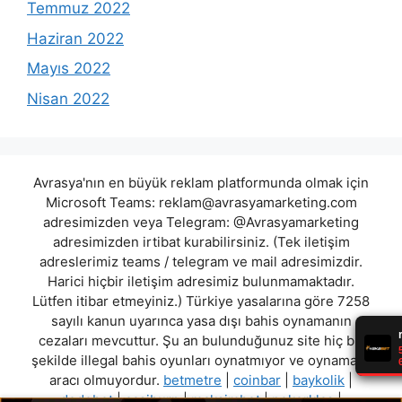
Temmuz 2022
Haziran 2022
Mayıs 2022
Nisan 2022
Avrasya'nın en büyük reklam platformunda olmak için
Microsoft Teams:
reklam@avrasyamarketing.com
adresimizden veya Telegram: @Avrasyamarketing
adresimizden irtibat kurabilirsiniz. (Tek iletişim
adreslerimiz teams / telegram ve mail adresimizdir.
Harici hiçbir iletişim adresimiz bulunmamaktadır.
Lütfen itibar etmeyiniz.) Türkiye yasalarına göre 7258
sayılı kanun uyarınca yasa dışı bahis oynamanın
cezaları mevcuttur. Şu an bulunduğunuz site hiç bir
şekilde illegal bahis oyunları oynatmıyor ve oynamaya
aracı olmuyordur.
betmetre
|
coinbar
|
baykolik
|
dedebet
|
casiburn
|
maksimbet
|
pokerklas
|