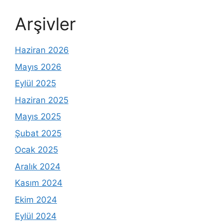
Arşivler
Haziran 2026
Mayıs 2026
Eylül 2025
Haziran 2025
Mayıs 2025
Şubat 2025
Ocak 2025
Aralık 2024
Kasım 2024
Ekim 2024
Eylül 2024