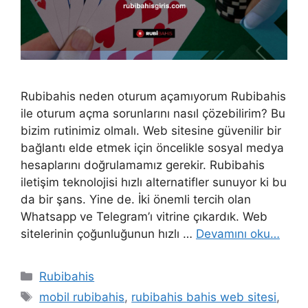
Rubibahis neden oturum açamıyorum Rubibahis
ile oturum açma sorunlarını nasıl çözebilirim? Bu
bizim rutinimiz olmalı. Web sitesine güvenilir bir
bağlantı elde etmek için öncelikle sosyal medya
hesaplarını doğrulamamız gerekir. Rubibahis
iletişim teknolojisi hızlı alternatifler sunuyor ki bu
da bir şans. Yine de. İki önemli tercih olan
Whatsapp ve Telegram’ı vitrine çıkardık. Web
sitelerinin çoğunluğunun hızlı …
Devamını oku…
Kategoriler
Rubibahis
Etiketler
mobil rubibahis
,
rubibahis bahis web sitesi
,