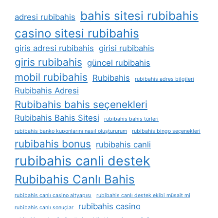
bahis sitesi rubibahis
adresi rubibahis
casino sitesi rubibahis
giris adresi rubibahis
girisi rubibahis
giris rubibahis
güncel rubibahis
mobil rubibahis
Rubibahis
rubibahis adres bilgileri
Rubibahis Adresi
Rubibahis bahis seçenekleri
Rubibahis Bahis Sitesi
rubibahis bahis türleri
rubibahis banko kuponlarını nasıl oluştururum
rubibahis bingo seçenekleri
rubibahis bonus
rubibahis canli
rubibahis canli destek
Rubibahis Canlı Bahis
rubibahis canlı casino altyapısı
rubibahis canlı destek ekibi müsait mi
rubibahis casino
rubibahis canlı sonuçlar