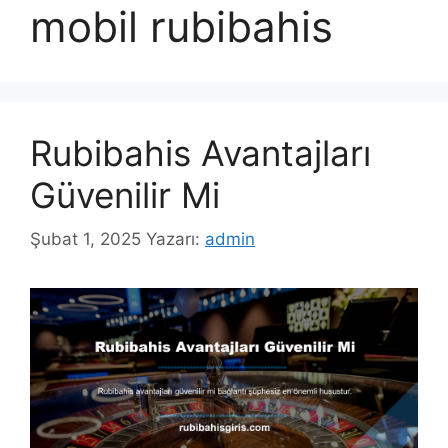
mobil rubibahis
Rubibahis Avantajları
Güvenilir Mi
Şubat 1, 2025
Yazarı:
admin