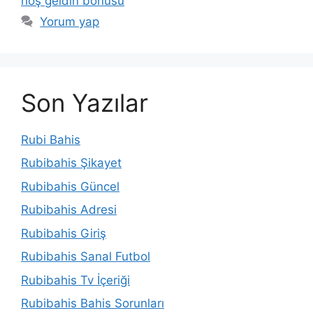
hoş geldin bonusu
Yorum yap
Son Yazılar
Rubi Bahis
Rubibahis Şikayet
Rubibahis Güncel
Rubibahis Adresi
Rubibahis Giriş
Rubibahis Sanal Futbol
Rubibahis Tv İçeriği
Rubibahis Bahis Sorunları