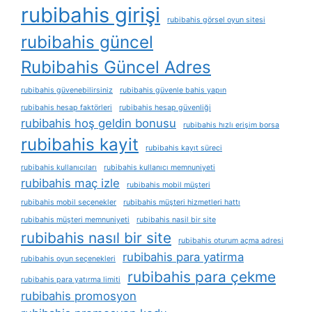
rubibahis girişi
rubibahis görsel oyun sitesi
rubibahis güncel
Rubibahis Güncel Adres
rubibahis güvenebilirsiniz
rubibahis güvenle bahis yapın
rubibahis hesap faktörleri
rubibahis hesap güvenliği
rubibahis hoş geldin bonusu
rubibahis hızlı erişim borsa
rubibahis kayit
rubibahis kayıt süreci
rubibahis kullanıcıları
rubibahis kullanıcı memnuniyeti
rubibahis maç izle
rubibahis mobil müşteri
rubibahis mobil seçenekler
rubibahis müşteri hizmetleri hattı
rubibahis müşteri memnuniyeti
rubibahis nasil bir site
rubibahis nasıl bir site
rubibahis oturum açma adresi
rubibahis para yatirma
rubibahis oyun seçenekleri
rubibahis para çekme
rubibahis para yatırma limiti
rubibahis promosyon