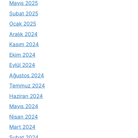
Mayıs 2025
Şubat 2025
Ocak 2025
Aralık 2024
Kasım 2024
Ekim 2024
Eylül 2024
Ağustos 2024
Temmuz 2024
Haziran 2024
Mayıs 2024
Nisan 2024
Mart 2024
Şubat 2024