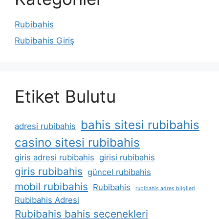
Rubibahis
Rubibahis Giriş
Etiket Bulutu
bahis sitesi rubibahis
adresi rubibahis
casino sitesi rubibahis
giris adresi rubibahis
girisi rubibahis
giris rubibahis
güncel rubibahis
mobil rubibahis
Rubibahis
rubibahis adres bilgileri
Rubibahis Adresi
Rubibahis bahis seçenekleri