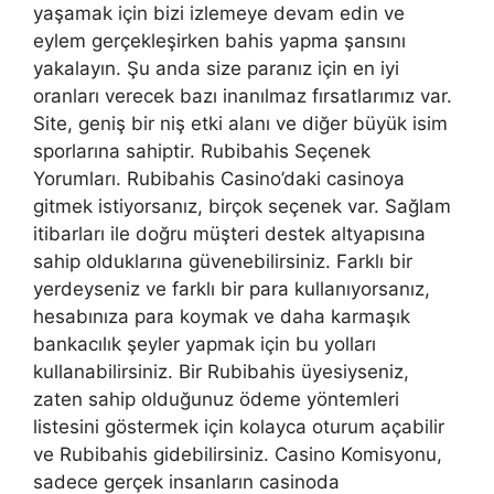
yaşamak için bizi izlemeye devam edin ve
eylem gerçekleşirken bahis yapma şansını
yakalayın. Şu anda size paranız için en iyi
oranları verecek bazı inanılmaz fırsatlarımız var.
Site, geniş bir niş etki alanı ve diğer büyük isim
sporlarına sahiptir. Rubibahis Seçenek
Yorumları. Rubibahis Casino’daki casinoya
gitmek istiyorsanız, birçok seçenek var. Sağlam
itibarları ile doğru müşteri destek altyapısına
sahip olduklarına güvenebilirsiniz. Farklı bir
yerdeyseniz ve farklı bir para kullanıyorsanız,
hesabınıza para koymak ve daha karmaşık
bankacılık şeyler yapmak için bu yolları
kullanabilirsiniz. Bir Rubibahis üyesiyseniz,
zaten sahip olduğunuz ödeme yöntemleri
listesini göstermek için kolayca oturum açabilir
ve Rubibahis gidebilirsiniz. Casino Komisyonu,
sadece gerçek insanların casinoda