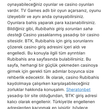
oynayabileceğiniz oyunlar ve casino oyunları
vardır. TV Games adlı bir oyun açarsanız, oyunu
izleyebilir ve aynı anda oynayabilirsiniz.
Oyunlara bahis yaparak para kazanabilirsiniz.
Bildiğiniz gibi,
Rubibahis giriş sorunları saha
desteği
Casino yasaklanmış yasadışı bir casino
sitesidir. BTK, Rubibahis için giriş sorunlarını
çözerek casino giriş adresini içeri aldı ve
engelledi. Bu konuyla ilgili tüm ayrıntıları
Rubibahis ana sayfasında bulabilirsiniz. Bu
sayfa, herhangi bir güçlük çekmeden casinoya
girmek için gerekli tüm adımlar boyunca size
rehberlik edecektir. İlk olarak, casino Rubibahis
kaydolmaya çalışırken karşılaşabileceğiniz
zorluklar hakkında konuşalım.
Sheratonbet
yasadışı bir site olduğundan, ‘BTK’ giriş adresi
kalıcı olarak engellenir. Türkiye’de engellenen
adreslerden kaçınmak en iyisidir, böylece