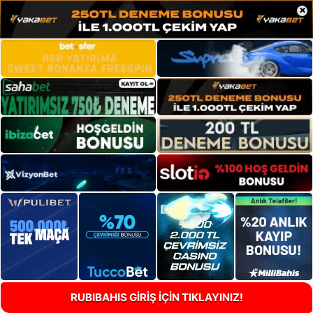
×
RUBIBAHIS GİRİŞ İÇİN TIKLAYINIZ!