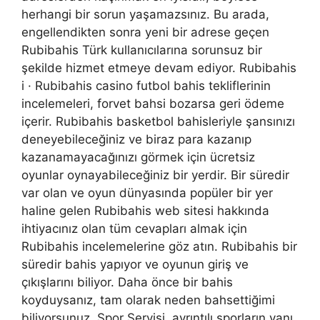
herhangi bir sorun yaşamazsınız. Bu arada,
engellendikten sonra yeni bir adrese geçen
Rubibahis Türk kullanıcılarına sorunsuz bir
şekilde hizmet etmeye devam ediyor. Rubibahis
i · Rubibahis casino futbol bahis tekliflerinin
incelemeleri, forvet bahsi bozarsa geri ödeme
içerir. Rubibahis basketbol bahisleriyle şansınızı
deneyebileceğiniz ve biraz para kazanıp
kazanamayacağınızı görmek için ücretsiz
oyunlar oynayabileceğiniz bir yerdir. Bir süredir
var olan ve oyun dünyasında popüler bir yer
haline gelen Rubibahis web sitesi hakkında
ihtiyacınız olan tüm cevapları almak için
Rubibahis incelemelerine göz atın. Rubibahis bir
süredir bahis yapıyor ve oyunun giriş ve
çıkışlarını biliyor. Daha önce bir bahis
koyduysanız, tam olarak neden bahsettiğimi
biliyorsunuz. Spor Servisi, ayrıntılı sporların yanı