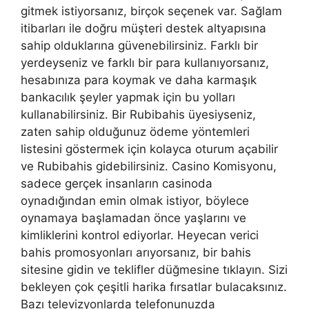
gitmek istiyorsanız, birçok seçenek var. Sağlam
itibarları ile doğru müşteri destek altyapısına
sahip olduklarına güvenebilirsiniz. Farklı bir
yerdeyseniz ve farklı bir para kullanıyorsanız,
hesabınıza para koymak ve daha karmaşık
bankacılık şeyler yapmak için bu yolları
kullanabilirsiniz. Bir Rubibahis üyesiyseniz,
zaten sahip olduğunuz ödeme yöntemleri
listesini göstermek için kolayca oturum açabilir
ve Rubibahis gidebilirsiniz. Casino Komisyonu,
sadece gerçek insanların casinoda
oynadığından emin olmak istiyor, böylece
oynamaya başlamadan önce yaşlarını ve
kimliklerini kontrol ediyorlar. Heyecan verici
bahis promosyonları arıyorsanız, bir bahis
sitesine gidin ve teklifler düğmesine tıklayın. Sizi
bekleyen çok çeşitli harika fırsatlar bulacaksınız.
Bazı televizyonlarda telefonunuzda