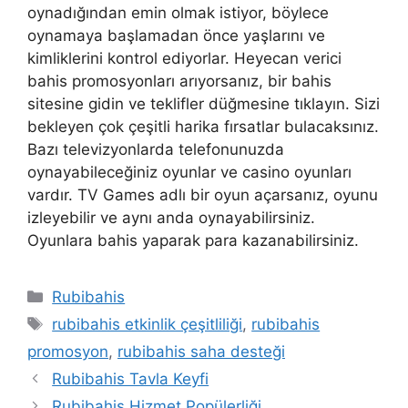
oynadığından emin olmak istiyor, böylece
oynamaya başlamadan önce yaşlarını ve
kimliklerini kontrol ediyorlar. Heyecan verici
bahis promosyonları arıyorsanız, bir bahis
sitesine gidin ve teklifler düğmesine tıklayın. Sizi
bekleyen çok çeşitli harika fırsatlar bulacaksınız.
Bazı televizyonlarda telefonunuzda
oynayabileceğiniz oyunlar ve casino oyunları
vardır. TV Games adlı bir oyun açarsanız, oyunu
izleyebilir ve aynı anda oynayabilirsiniz.
Oyunlara bahis yaparak para kazanabilirsiniz.
Kategoriler
Rubibahis
Etiketler
rubibahis etkinlik çeşitliliği
,
rubibahis
promosyon
,
rubibahis saha desteği
Yazı
Rubibahis Tavla Keyfi
dolaşımı
Rubibahis Hizmet Popülerliği