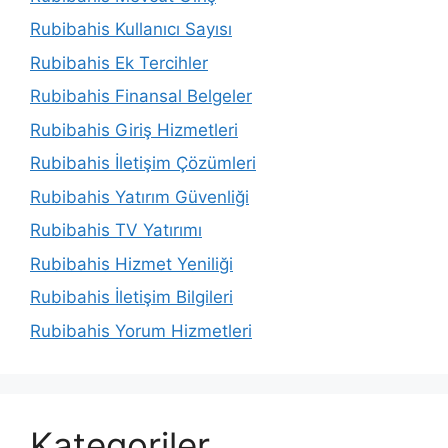
Rubibahis Kullanıcı Sayısı
Rubibahis Ek Tercihler
Rubibahis Finansal Belgeler
Rubibahis Giriş Hizmetleri
Rubibahis İletişim Çözümleri
Rubibahis Yatırım Güvenliği
Rubibahis TV Yatırımı
Rubibahis Hizmet Yeniliği
Rubibahis İletişim Bilgileri
Rubibahis Yorum Hizmetleri
Kategoriler