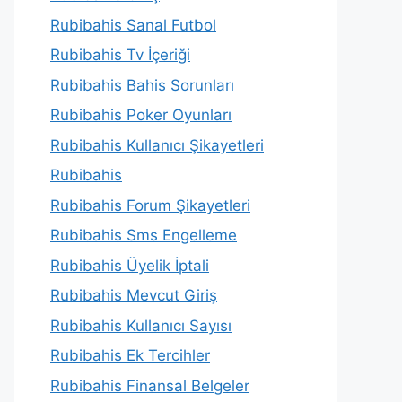
Rubibahis Sanal Futbol
Rubibahis Tv İçeriği
Rubibahis Bahis Sorunları
Rubibahis Poker Oyunları
Rubibahis Kullanıcı Şikayetleri
Rubibahis
Rubibahis Forum Şikayetleri
Rubibahis Sms Engelleme
Rubibahis Üyelik İptali
Rubibahis Mevcut Giriş
Rubibahis Kullanıcı Sayısı
Rubibahis Ek Tercihler
Rubibahis Finansal Belgeler