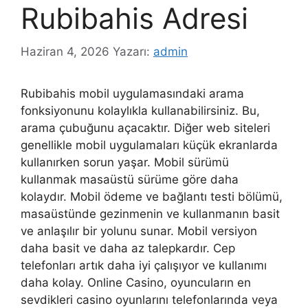
Rubibahis Adresi
Haziran 4, 2026
Yazarı:
admin
Rubibahis mobil uygulamasındaki arama
fonksiyonunu kolaylıkla kullanabilirsiniz. Bu,
arama çubuğunu açacaktır. Diğer web siteleri
genellikle mobil uygulamaları küçük ekranlarda
kullanırken sorun yaşar. Mobil sürümü
kullanmak masaüstü sürüme göre daha
kolaydır. Mobil ödeme ve bağlantı testi bölümü,
masaüstünde gezinmenin ve kullanmanın basit
ve anlaşılır bir yolunu sunar. Mobil versiyon
daha basit ve daha az talepkardır. Cep
telefonları artık daha iyi çalışıyor ve kullanımı
daha kolay. Online Casino, oyuncuların en
sevdikleri casino oyunlarını telefonlarında veya