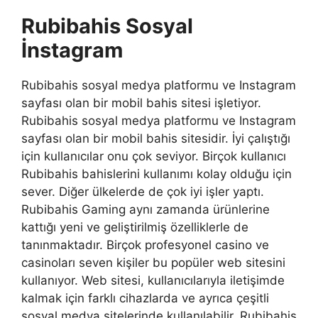
Rubibahis Sosyal
İnstagram
Rubibahis sosyal medya platformu ve Instagram
sayfası olan bir mobil bahis sitesi işletiyor.
Rubibahis sosyal medya platformu ve Instagram
sayfası olan bir mobil bahis sitesidir. İyi çalıştığı
için kullanıcılar onu çok seviyor. Birçok kullanıcı
Rubibahis bahislerini kullanımı kolay olduğu için
sever. Diğer ülkelerde de çok iyi işler yaptı.
Rubibahis Gaming aynı zamanda ürünlerine
kattığı yeni ve geliştirilmiş özelliklerle de
tanınmaktadır. Birçok profesyonel casino ve
casinoları seven kişiler bu popüler web sitesini
kullanıyor. Web sitesi, kullanıcılarıyla iletişimde
kalmak için farklı cihazlarda ve ayrıca çeşitli
sosyal medya sitelerinde kullanılabilir. Rubibahis