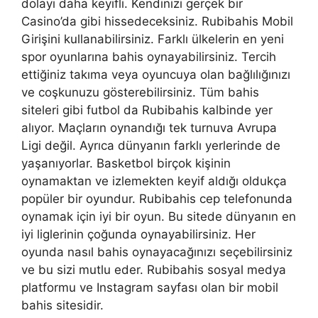
dolayı daha keyifli. Kendinizi gerçek bir
Casino’da gibi hissedeceksiniz. Rubibahis Mobil
Girişini kullanabilirsiniz. Farklı ülkelerin en yeni
spor oyunlarına bahis oynayabilirsiniz. Tercih
ettiğiniz takıma veya oyuncuya olan bağlılığınızı
ve coşkunuzu gösterebilirsiniz. Tüm bahis
siteleri gibi futbol da Rubibahis kalbinde yer
alıyor. Maçların oynandığı tek turnuva Avrupa
Ligi değil. Ayrıca dünyanın farklı yerlerinde de
yaşanıyorlar. Basketbol birçok kişinin
oynamaktan ve izlemekten keyif aldığı oldukça
popüler bir oyundur. Rubibahis cep telefonunda
oynamak için iyi bir oyun. Bu sitede dünyanın en
iyi liglerinin çoğunda oynayabilirsiniz. Her
oyunda nasıl bahis oynayacağınızı seçebilirsiniz
ve bu sizi mutlu eder. Rubibahis sosyal medya
platformu ve Instagram sayfası olan bir mobil
bahis sitesidir.