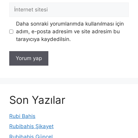
İnternet
sitesi
Daha sonraki yorumlarımda kullanılması için
adım, e-posta adresim ve site adresim bu
tarayıcıya kaydedilsin.
Son Yazılar
Rubi Bahis
Rubibahis Şikayet
Rubibahis Güncel