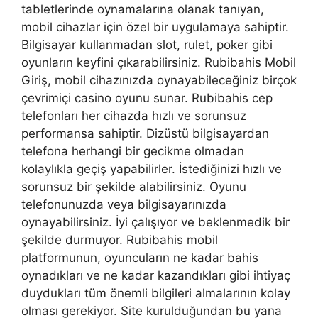
tabletlerinde oynamalarına olanak tanıyan,
mobil cihazlar için özel bir uygulamaya sahiptir.
Bilgisayar kullanmadan slot, rulet, poker gibi
oyunların keyfini çıkarabilirsiniz. Rubibahis Mobil
Giriş, mobil cihazınızda oynayabileceğiniz birçok
çevrimiçi casino oyunu sunar. Rubibahis cep
telefonları her cihazda hızlı ve sorunsuz
performansa sahiptir. Dizüstü bilgisayardan
telefona herhangi bir gecikme olmadan
kolaylıkla geçiş yapabilirler. İstediğinizi hızlı ve
sorunsuz bir şekilde alabilirsiniz. Oyunu
telefonunuzda veya bilgisayarınızda
oynayabilirsiniz. İyi çalışıyor ve beklenmedik bir
şekilde durmuyor. Rubibahis mobil
platformunun, oyuncuların ne kadar bahis
oynadıkları ve ne kadar kazandıkları gibi ihtiyaç
duydukları tüm önemli bilgileri almalarının kolay
olması gerekiyor. Site kurulduğundan bu yana