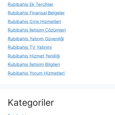
Rubibahis Ek Tercihler
Rubibahis Finansal Belgeler
Rubibahis Giriş Hizmetleri
Rubibahis İletişim Çözümleri
Rubibahis Yatırım Güvenliği
Rubibahis TV Yatırımı
Rubibahis Hizmet Yeniliği
Rubibahis İletişim Bilgileri
Rubibahis Yorum Hizmetleri
Kategoriler