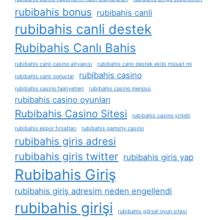
rubibahis bonus
rubibahis canli
rubibahis canli destek
Rubibahis Canlı Bahis
rubibahis canlı casino altyapısı
rubibahis canlı destek ekibi müsait mi
rubibahis casino
rubibahis canlı sonuçlar
rubibahis casino faaliyetleri
rubibahis casino menüsü
rubibahis casino oyunları
Rubibahis Casino Sitesi
rubibahis casino şirketi
rubibahis espor fırsatları
rubibahis gamshy casino
rubibahis giris adresi
rubibahis giris twitter
rubibahis giris yap
Rubibahis Giriş
rubibahis giriş adresim neden engellendi
rubibahis girişi
rubibahis görsel oyun sitesi