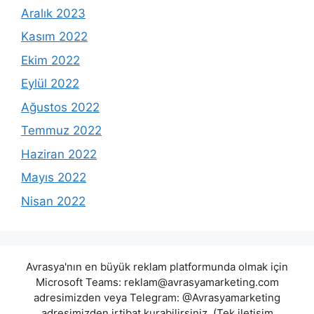
Aralık 2023
Kasım 2022
Ekim 2022
Eylül 2022
Ağustos 2022
Temmuz 2022
Haziran 2022
Mayıs 2022
Nisan 2022
Avrasya'nın en büyük reklam platformunda olmak için
Microsoft Teams:
reklam@avrasyamarketing.com
adresimizden veya Telegram: @Avrasyamarketing
adresimizden irtibat kurabilirsiniz. (Tek iletişim