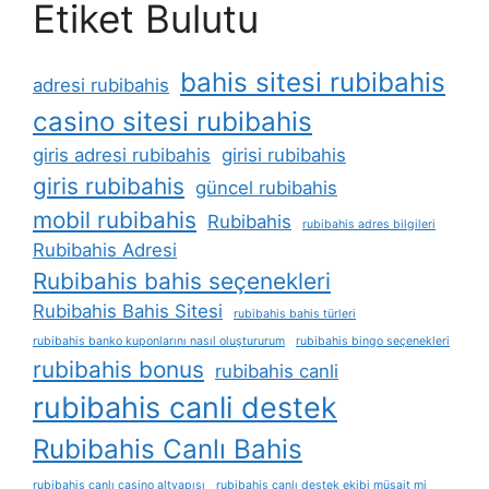
Etiket Bulutu
bahis sitesi rubibahis
adresi rubibahis
casino sitesi rubibahis
giris adresi rubibahis
girisi rubibahis
giris rubibahis
güncel rubibahis
mobil rubibahis
Rubibahis
rubibahis adres bilgileri
Rubibahis Adresi
Rubibahis bahis seçenekleri
Rubibahis Bahis Sitesi
rubibahis bahis türleri
rubibahis banko kuponlarını nasıl oluştururum
rubibahis bingo seçenekleri
rubibahis bonus
rubibahis canli
rubibahis canli destek
Rubibahis Canlı Bahis
rubibahis canlı casino altyapısı
rubibahis canlı destek ekibi müsait mi