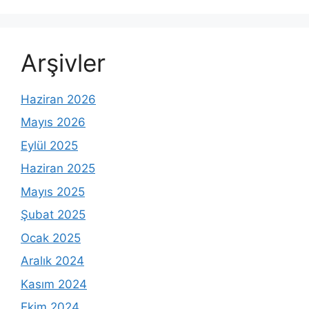
Arşivler
Haziran 2026
Mayıs 2026
Eylül 2025
Haziran 2025
Mayıs 2025
Şubat 2025
Ocak 2025
Aralık 2024
Kasım 2024
Ekim 2024