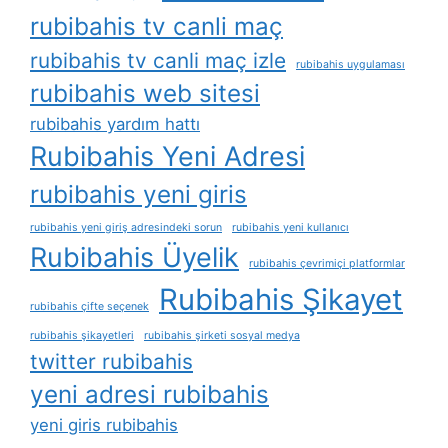
rubibahis tv canli maç
rubibahis tv canli maç izle
rubibahis uygulaması
rubibahis web sitesi
rubibahis yardım hattı
Rubibahis Yeni Adresi
rubibahis yeni giris
rubibahis yeni giriş adresindeki sorun
rubibahis yeni kullanıcı
Rubibahis Üyelik
rubibahis çevrimiçi platformlar
Rubibahis Şikayet
rubibahis çifte seçenek
rubibahis şikayetleri
rubibahis şirketi sosyal medya
twitter rubibahis
yeni adresi rubibahis
yeni giris rubibahis