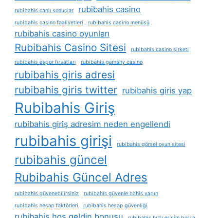
rubibahis casino
rubibahis canlı sonuçlar
rubibahis casino faaliyetleri
rubibahis casino menüsü
rubibahis casino oyunları
Rubibahis Casino Sitesi
rubibahis casino şirketi
rubibahis espor fırsatları
rubibahis gamshy casino
rubibahis giris adresi
rubibahis giris twitter
rubibahis giris yap
Rubibahis Giriş
rubibahis giriş adresim neden engellendi
rubibahis girişi
rubibahis görsel oyun sitesi
rubibahis güncel
Rubibahis Güncel Adres
rubibahis güvenebilirsiniz
rubibahis güvenle bahis yapın
rubibahis hesap faktörleri
rubibahis hesap güvenliği
rubibahis hoş geldin bonusu
rubibahis hızlı erişim borsa