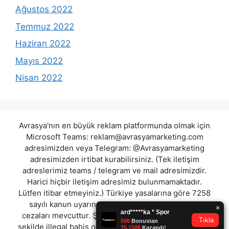
Ağustos 2022
Temmuz 2022
Haziran 2022
Mayıs 2022
Nisan 2022
Avrasya'nın en büyük reklam platformunda olmak için
Microsoft Teams:
reklam@avrasyamarketing.com
adresimizden veya Telegram: @Avrasyamarketing
adresimizden irtibat kurabilirsiniz. (Tek iletişim
adreslerimiz teams / telegram ve mail adresimizdir.
Harici hiçbir iletişim adresimiz bulunmamaktadır.
Lütfen itibar etmeyiniz.) Türkiye yasalarına göre 7258
sayılı kanun uyarınca yasa dışı bahis oynamanın
cezaları mevcuttur. Şu an bulunduğunuz site hiç bir
şekilde illegal bahis oyunları oynatmıyor ve oynamaya