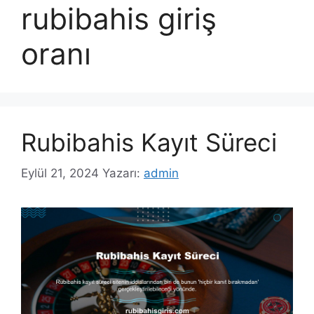
rubibahis giriş
oranı
Rubibahis Kayıt Süreci
Eylül 21, 2024
Yazarı:
admin