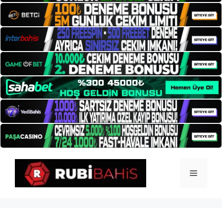
İçeriğe
atla
Menü