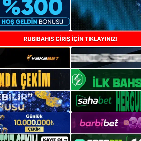
RUBIBAHIS GİRİŞ İÇİN TIKLAYINIZ!