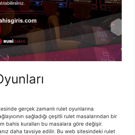
Oyunları
tesinde gerçek zamanlı rulet oyunlarına
ağlayıcının sağladığı çeşitli rulet masalarından bir
 bahis kuralları bu masalara göre değişir.
ız daha tavsiye edilir. Bu web sitesindeki rulet