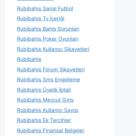
Rubibahis Sanal Futbol
Rubibahis Tv İçeriği
Rubibahis Bahis Sorunları
Rubibahis Poker Oyunları
Rubibahis Kullanıcı Şikayetleri
Rubibahis
Rubibahis Forum Şikayetleri
Rubibahis Sms Engelleme
Rubibahis Üyelik İptali
Rubibahis Mevcut Giriş
Rubibahis Kullanıcı Sayısı
Rubibahis Ek Tercihler
Rubibahis Finansal Belgeler