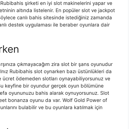
. Rubibahis şirketi en iyi slot makinelerini yapar ve
nin altında listelenir. En popüler slot ve jackpot
 Böylece canlı bahis sitesinde istediğiniz zamanda
canlı destek uygulaması ile beraber oyunlara dair
rken
arşınıza çıkmayacağım zira slot bir şans oyunudur
lnız Rubibahis slot oynarken bazı üstünlükleri da
e ücret ödemeden slotları oynayabiliyorsunuz ve
u keyfine bir oyundur gerçek oyun bölümüne
u defa oyununuzu bahis alarak oynuyorsunuz. Slot
eet bonanza oyunu da var. Wolf Gold Power of
unlarını bulabilir ve bu oyunlara katılmak için