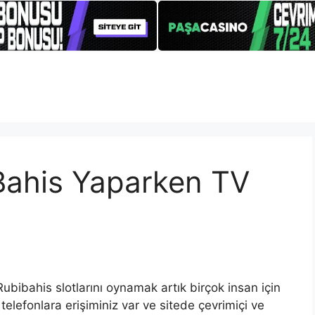
Bahis Yaparken TV
Rubibahis slotlarını oynamak artık birçok insan için
lı telefonlara erişiminiz var ve sitede çevrimiçi ve