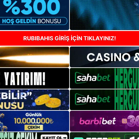
RUBIBAHIS GİRİŞ İÇİN TIKLAYINIZ!