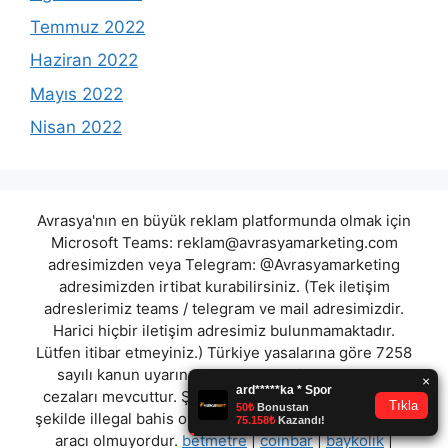
Temmuz 2022
Haziran 2022
Mayıs 2022
Nisan 2022
Avrasya'nın en büyük reklam platformunda olmak için
Microsoft Teams:
reklam@avrasyamarketing.com
adresimizden veya Telegram: @Avrasyamarketing
adresimizden irtibat kurabilirsiniz. (Tek iletişim
adreslerimiz teams / telegram ve mail adresimizdir.
Harici hiçbir iletişim adresimiz bulunmamaktadır.
Lütfen itibar etmeyiniz.) Türkiye yasalarına göre 7258
sayılı kanun uyarınca yasa dışı bahis oynamanın
cezaları mevcuttur. Şu an bulunduğunuz site hiç bir
şekilde illegal bahis oyunları oynatmıyor ve oynamaya
aracı olmuyordur.
betmetre
|
coinbar
|
baykolik
|