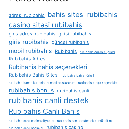
bahis sitesi rubibahis
adresi rubibahis
casino sitesi rubibahis
giris adresi rubibahis
girisi rubibahis
giris rubibahis
güncel rubibahis
mobil rubibahis
Rubibahis
rubibahis adres bilgileri
Rubibahis Adresi
Rubibahis bahis seçenekleri
Rubibahis Bahis Sitesi
rubibahis bahis türleri
rubibahis banko kuponlarını nasıl oluştururum
rubibahis bingo seçenekleri
rubibahis bonus
rubibahis canli
rubibahis canli destek
Rubibahis Canlı Bahis
rubibahis canlı casino altyapısı
rubibahis canlı destek ekibi müsait mi
rubibahis casino
rubibahis canlı sonuçlar