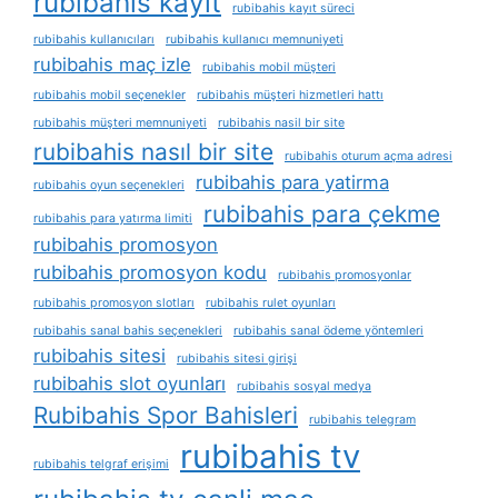
rubibahis kayit
rubibahis kayıt süreci
rubibahis kullanıcıları
rubibahis kullanıcı memnuniyeti
rubibahis maç izle
rubibahis mobil müşteri
rubibahis mobil seçenekler
rubibahis müşteri hizmetleri hattı
rubibahis müşteri memnuniyeti
rubibahis nasil bir site
rubibahis nasıl bir site
rubibahis oturum açma adresi
rubibahis para yatirma
rubibahis oyun seçenekleri
rubibahis para çekme
rubibahis para yatırma limiti
rubibahis promosyon
rubibahis promosyon kodu
rubibahis promosyonlar
rubibahis promosyon slotları
rubibahis rulet oyunları
rubibahis sanal bahis seçenekleri
rubibahis sanal ödeme yöntemleri
rubibahis sitesi
rubibahis sitesi girişi
rubibahis slot oyunları
rubibahis sosyal medya
Rubibahis Spor Bahisleri
rubibahis telegram
rubibahis tv
rubibahis telgraf erişimi