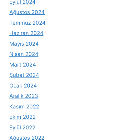
Eylül 2024
Ağustos 2024
Temmuz 2024
Haziran 2024
Mayıs 2024
Nisan 2024
Mart 2024
Şubat 2024
Ocak 2024
Aralık 2023
Kasım 2022
Ekim 2022
Eylül 2022
Ağustos 2022