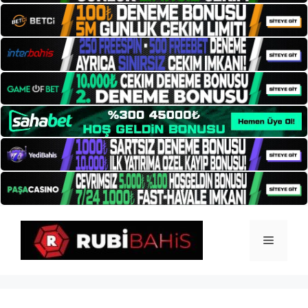
İçeriğe
atla
Menü