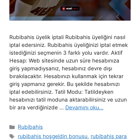
Rubibahis üyelik iptali Rubibahis üyeliğini nasıl
iptal edersiniz. Rubibahis üyeliğinizi iptal etmek
istediğinizi seçmenin 3 farklı yolu vardır. Aktif
Hesap: Web sitesinde uzun süre hesabınıza
giriş yapmadıysanız, hesabınız devre dışı
bırakılacaktır. Hesabınızı kullanmak için tekrar
giriş yapmanız gerekir. Bu şekilde hesabınızı
iptal edebilirsiniz. Tatil Modu: Tatildeyken
hesabınızı tatil moduna aktarabilirsiniz ve uzun
bir ara verdiğinizde …
Devamını oku…
Kategoriler
Rubibahis
Etiketler
rubibahis hoşgeldin bonusu
,
rubibahis para