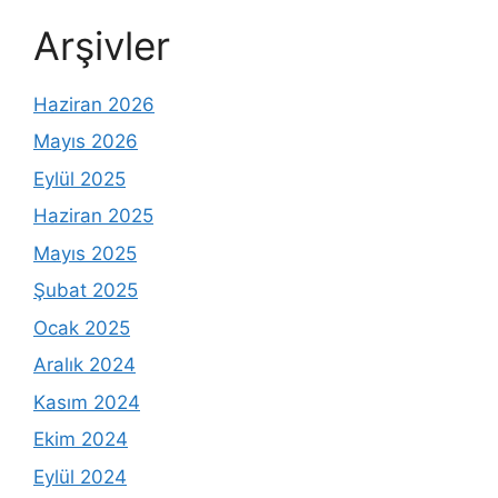
Arşivler
Haziran 2026
Mayıs 2026
Eylül 2025
Haziran 2025
Mayıs 2025
Şubat 2025
Ocak 2025
Aralık 2024
Kasım 2024
Ekim 2024
Eylül 2024