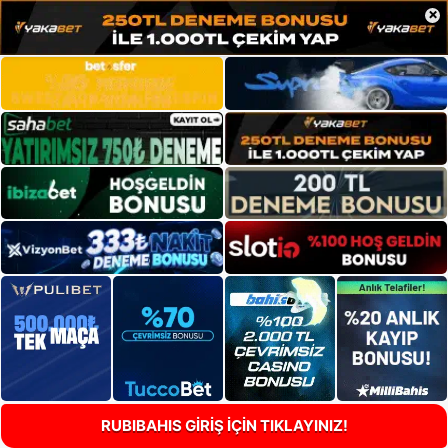
×
RUBIBAHIS GİRİŞ İÇİN TIKLAYINIZ!