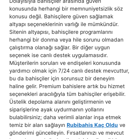
Dolayısıyla bahisçiler arasında güven
konusunda herhangi bir memnuniyetsizlik söz
konusu değil. Bahisçilere güven sağlamak
altyapı seçeneklerinin varlığı ile mümkündür.
Sitenin altyapısı, bahisçilere programlarını
herhangi bir donma veya hile sorunu olmadan
çalıştırma olanağı sağlar. Bir diğer uygun
seçenek ise canlı destek uygulamasıdır.
Müşterilerin soruları ve endişeleri konusunda
yardımcı olmak için 7/24 canlı destek mevcuttur,
bu da bahisçiler için sorunsuz bir deneyim
haline gelir. Premium bahislere artık bu hizmet
seçenekleri aracılığıyla tüm bahisçiler erişebilir.
Üstelik depolama alanını geliştirmenin ve
siparişlerine ayak uydurmanın yollarını
bulabilirsiniz; daha verimli alanlar inşa etmek
temiz bir alan sağlayın
Rubibahis Kaç Oldu
ve
gönderimi güncelleyin. Fırsatlarınızı ve mevcut