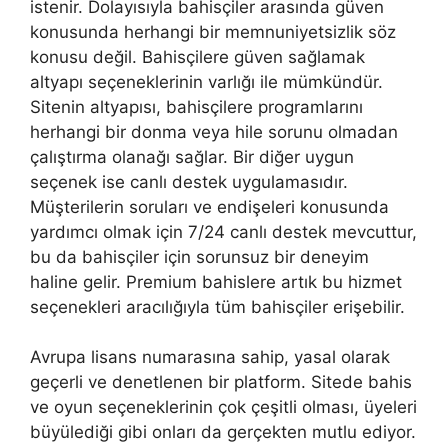
istenir. Dolayısıyla bahisçiler arasında güven
konusunda herhangi bir memnuniyetsizlik söz
konusu değil. Bahisçilere güven sağlamak
altyapı seçeneklerinin varlığı ile mümkündür.
Sitenin altyapısı, bahisçilere programlarını
herhangi bir donma veya hile sorunu olmadan
çalıştırma olanağı sağlar. Bir diğer uygun
seçenek ise canlı destek uygulamasıdır.
Müşterilerin soruları ve endişeleri konusunda
yardımcı olmak için 7/24 canlı destek mevcuttur,
bu da bahisçiler için sorunsuz bir deneyim
haline gelir. Premium bahislere artık bu hizmet
seçenekleri aracılığıyla tüm bahisçiler erişebilir.
Avrupa lisans numarasına sahip, yasal olarak
geçerli ve denetlenen bir platform. Sitede bahis
ve oyun seçeneklerinin çok çeşitli olması, üyeleri
büyülediği gibi onları da gerçekten mutlu ediyor.