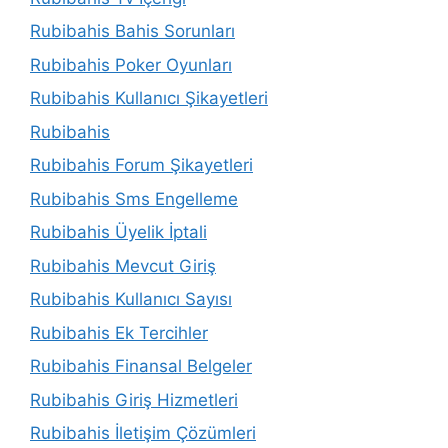
Rubibahis Bahis Sorunları
Rubibahis Poker Oyunları
Rubibahis Kullanıcı Şikayetleri
Rubibahis
Rubibahis Forum Şikayetleri
Rubibahis Sms Engelleme
Rubibahis Üyelik İptali
Rubibahis Mevcut Giriş
Rubibahis Kullanıcı Sayısı
Rubibahis Ek Tercihler
Rubibahis Finansal Belgeler
Rubibahis Giriş Hizmetleri
Rubibahis İletişim Çözümleri