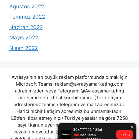
Ağustos 2022
Temmuz 2022
Haziran 2022
Mayıs 2022
Nisan 2022
Avrasya'nın en büyük reklam platformunda olmak için
Microsoft Teams:
reklam@avrasyamarketing.com
adresimizden veya Telegram: @Avrasyamarketing
adresimizden irtibat kurabilirsiniz. (Tek iletişim
adreslerimiz teams / telegram ve mail adresimizdir.
Harici hiçbir iletişim adresimiz bulunmamaktadır.
Lütfen itibar etmeyiniz.) Türkiye yasalarına göre 7258
sayılı kanun uyarınca yasa dışı bahis oynamanın
cezaları mevcuttur. Şu an bulunduğunuz site hiç bir
şekilde illegal bahis oyunları oynatmıyor ve oynamaya