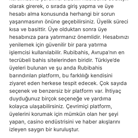
olarak girerek, o sırada giriş yapma ve üye
hesabı alma konusunda herhangi bir sorun
yaşanmasının önüne geçebilirsiniz. Üyelik süreci
kısa ve basittir. Üye olduktan sonra üye
hesabınıza para yatırmanız önemlidir. Hesabınızı
yenilemek için güvenilir bir para yatırma
işlemcisi kullanılabilir. Rubibahis, Avrupa’nın en
tecrübeli bahis sitelerinden biridir. Türkiye’de
üyeleri bulunan ve şu anda Rubibahis
barındırılan platform, bu farklılığı kendisini
ziyaret eden herkese tespit edecek. Çok sayıda
seçenek ve benzersiz bir platform var. İhtiyaç
duyduğunuz birçok seçeneğe ve yardıma
kolayca ulaşabilirsiniz. Çevrimiçi platform,
üyelerini korumak için mümkün olan her şeyi
yapan, casino endüstrisini ve haber akışlarını
izleyen saygın bir kuruluştur.