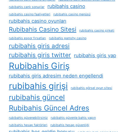
rubibahis casino
rubibahis canlı sonuçlar
rubibahis casino faaliyetleri
rubibahis casino menüsü
rubibahis casino oyunları
Rubibahis Casino Sitesi
rubibahis casino şirketi
rubibahis espor fırsatları
rubibahis gamshy casino
rubibahis giris adresi
rubibahis giris twitter
rubibahis giris yap
Rubibahis Giriş
rubibahis giriş adresim neden engellendi
rubibahis girişi
rubibahis görsel oyun sitesi
rubibahis güncel
Rubibahis Güncel Adres
rubibahis güvenebilirsiniz
rubibahis güvenle bahis yapın
rubibahis hesap faktörleri
rubibahis hesap güvenliği
rubibahis hoş geldin bonusu