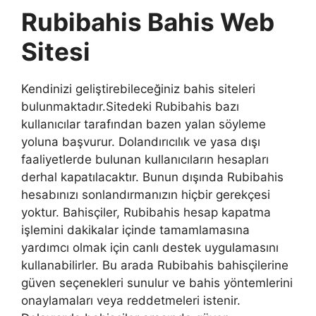
Rubibahis Bahis Web
Sitesi
Kendinizi geliştirebileceğiniz bahis siteleri
bulunmaktadır.Sitedeki Rubibahis bazı
kullanıcılar tarafından bazen yalan söyleme
yoluna başvurur. Dolandırıcılık ve yasa dışı
faaliyetlerde bulunan kullanıcıların hesapları
derhal kapatılacaktır. Bunun dışında Rubibahis
hesabınızı sonlandırmanızın hiçbir gerekçesi
yoktur. Bahisçiler, Rubibahis hesap kapatma
işlemini dakikalar içinde tamamlamasına
yardımcı olmak için canlı destek uygulamasını
kullanabilirler. Bu arada Rubibahis bahisçilerine
güven seçenekleri sunulur ve bahis yöntemlerini
onaylamaları veya reddetmeleri istenir.