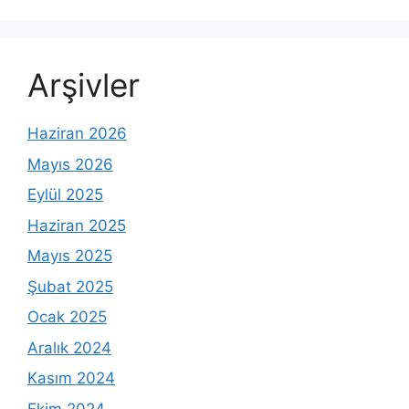
Arşivler
Haziran 2026
Mayıs 2026
Eylül 2025
Haziran 2025
Mayıs 2025
Şubat 2025
Ocak 2025
Aralık 2024
Kasım 2024
Ekim 2024