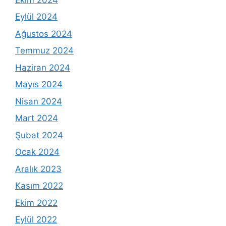
Eylül 2024
Ağustos 2024
Temmuz 2024
Haziran 2024
Mayıs 2024
Nisan 2024
Mart 2024
Şubat 2024
Ocak 2024
Aralık 2023
Kasım 2022
Ekim 2022
Eylül 2022