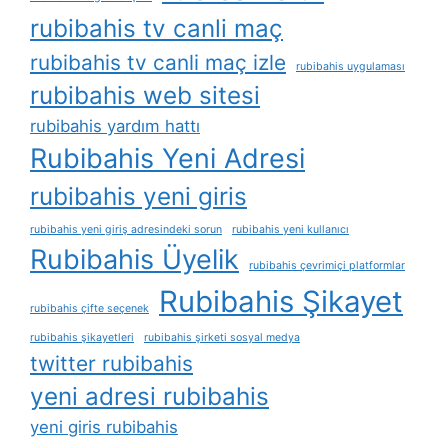
rubibahis tv canli maç
rubibahis tv canli maç izle
rubibahis uygulaması
rubibahis web sitesi
rubibahis yardım hattı
Rubibahis Yeni Adresi
rubibahis yeni giris
rubibahis yeni giriş adresindeki sorun
rubibahis yeni kullanıcı
Rubibahis Üyelik
rubibahis çevrimiçi platformlar
Rubibahis Şikayet
rubibahis çifte seçenek
rubibahis şikayetleri
rubibahis şirketi sosyal medya
twitter rubibahis
yeni adresi rubibahis
yeni giris rubibahis