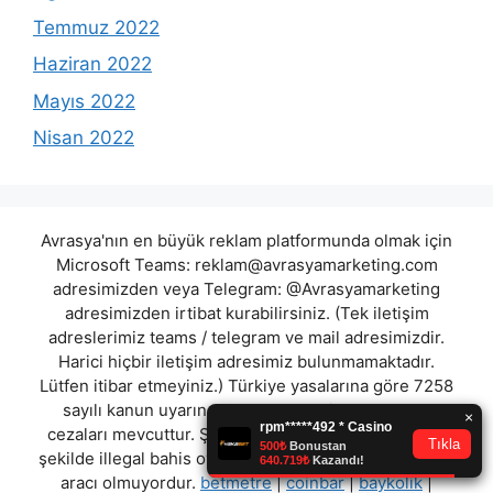
Temmuz 2022
Haziran 2022
Mayıs 2022
Nisan 2022
Avrasya'nın en büyük reklam platformunda olmak için
Microsoft Teams:
reklam@avrasyamarketing.com
adresimizden veya Telegram: @Avrasyamarketing
adresimizden irtibat kurabilirsiniz. (Tek iletişim
adreslerimiz teams / telegram ve mail adresimizdir.
Harici hiçbir iletişim adresimiz bulunmamaktadır.
Lütfen itibar etmeyiniz.) Türkiye yasalarına göre 7258
sayılı kanun uyarınca yasa dışı bahis oynamanın
cezaları mevcuttur. Şu an bulunduğunuz site hiç bir
şekilde illegal bahis oyunları oynatmıyor ve oynamaya
aracı olmuyordur.
betmetre
|
coinbar
|
baykolik
|