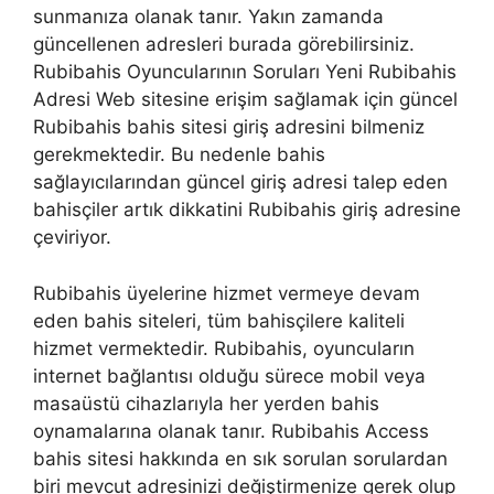
sunmanıza olanak tanır. Yakın zamanda
güncellenen adresleri burada görebilirsiniz.
Rubibahis Oyuncularının Soruları Yeni Rubibahis
Adresi Web sitesine erişim sağlamak için güncel
Rubibahis bahis sitesi giriş adresini bilmeniz
gerekmektedir. Bu nedenle bahis
sağlayıcılarından güncel giriş adresi talep eden
bahisçiler artık dikkatini Rubibahis giriş adresine
çeviriyor.
Rubibahis üyelerine hizmet vermeye devam
eden bahis siteleri, tüm bahisçilere kaliteli
hizmet vermektedir. Rubibahis, oyuncuların
internet bağlantısı olduğu sürece mobil veya
masaüstü cihazlarıyla her yerden bahis
oynamalarına olanak tanır. Rubibahis Access
bahis sitesi hakkında en sık sorulan sorulardan
biri mevcut adresinizi değiştirmenize gerek olup