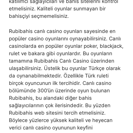
katılımcı sağlayıcıları ve bahis sitelerini kontrol
etmelisiniz. Kaliteli oyunlar sunmayan bir
bahisçiyi seçmemelisiniz.
Rubibahis canlı casino oyunları sayesinde en
popüler casino oyunlarını oynayabilirsiniz. Canlı
casinolarda en popüler oyunlar poker, blackjack,
rulet ve bakara gibi oyunlardır. Bu oyunların
tamamına Rubibahis Canlı Casino üzerinden
ulaşabilirsiniz. Üstelik bu oyunlar Türkçe olarak
da oynanabilmektedir. Özellikle Türk ruleti
birçok oyuncunun ilk tercihidir. Canlı casino
bölümünde 300’ün üzerinde oyun bulunan
Rubibahis, bu alandaki diğer bahis
sağlayıcılarının çok ilerisindedir. Bu yüzden
Rubibahis web sitesini tercih etmelisiniz.
Böylece yüzlerce yüksek kaliteli ve heyecan
verici canlı casino oyununun keyfini