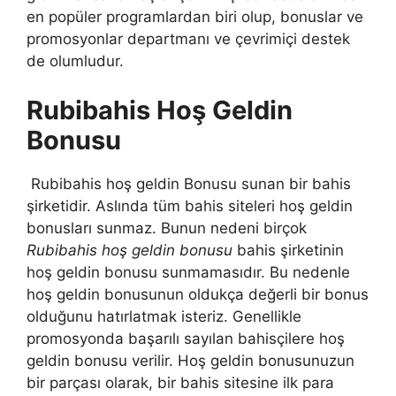
en popüler programlardan biri olup, bonuslar ve
promosyonlar departmanı ve çevrimiçi destek
de olumludur.
Rubibahis Hoş Geldin
Bonusu
Rubibahis hoş geldin Bonusu sunan bir bahis
şirketidir. Aslında tüm bahis siteleri hoş geldin
bonusları sunmaz. Bunun nedeni birçok
Rubibahis hoş geldin bonusu
bahis şirketinin
hoş geldin bonusu sunmamasıdır. Bu nedenle
hoş geldin bonusunun oldukça değerli bir bonus
olduğunu hatırlatmak isteriz. Genellikle
promosyonda başarılı sayılan bahisçilere hoş
geldin bonusu verilir. Hoş geldin bonusunuzun
bir parçası olarak, bir bahis sitesine ilk para