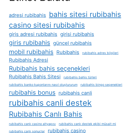
bahis sitesi rubibahis
adresi rubibahis
casino sitesi rubibahis
giris adresi rubibahis
girisi rubibahis
giris rubibahis
güncel rubibahis
mobil rubibahis
Rubibahis
rubibahis adres bilgileri
Rubibahis Adresi
Rubibahis bahis seçenekleri
Rubibahis Bahis Sitesi
rubibahis bahis türleri
rubibahis banko kuponlarını nasıl oluştururum
rubibahis bingo seçenekleri
rubibahis bonus
rubibahis canli
rubibahis canli destek
Rubibahis Canlı Bahis
rubibahis canlı casino altyapısı
rubibahis canlı destek ekibi müsait mi
rubibahis casino
rubibahis canlı sonuçlar