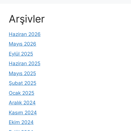
Arşivler
Haziran 2026
Mayıs 2026
Eylül 2025
Haziran 2025
Mayıs 2025
Şubat 2025
Ocak 2025
Aralık 2024
Kasım 2024
Ekim 2024