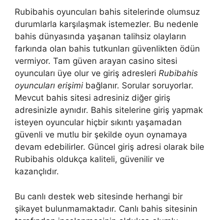
Rubibahis oyuncuları bahis sitelerinde olumsuz
durumlarla karşılaşmak istemezler. Bu nedenle
bahis dünyasında yaşanan talihsiz olayların
farkında olan bahis tutkunları güvenlikten ödün
vermiyor. Tam güven arayan casino sitesi
oyuncuları üye olur ve giriş adresleri
Rubibahis
oyuncuları erişimi
bağlanır. Sorular soruyorlar.
Mevcut bahis sitesi adresiniz diğer giriş
adresinizle aynıdır. Bahis sitelerine giriş yapmak
isteyen oyuncular hiçbir sıkıntı yaşamadan
güvenli ve mutlu bir şekilde oyun oynamaya
devam edebilirler. Güncel giriş adresi olarak bile
Rubibahis oldukça kaliteli, güvenilir ve
kazançlıdır.
Bu canlı destek web sitesinde herhangi bir
şikayet bulunmamaktadır. Canlı bahis sitesinin