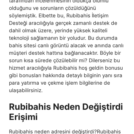
tarafından incelenmesinin oldukça olumlu
olduğunu ve sorunların çözüldüğünü
söylemiştik. Elbette bu, Rubibahis İletişim
Desteği aracılığıyla gerçek zamanlı destek de
dahil olmak üzere, yerinde yüksek kaliteli
teknoloji sağlamanın bir yoludur. Bu durumda
bahis sitesi canlı görüntü alacak ve anında canlı
müşteri destek hattına bağlanacaktır. Böyle bir
sorun kısa sürede çözülebilir mi? Dilerseniz bu
hizmet aracılığıyla Rubibahis hoş geldin bonusu
gibi bonusları hakkında detaylı bilginin yanı sıra
para yatırma ve çekme işlem bilgilerine de
ulaşabilirsiniz.
Rubibahis Neden Değiştirdi
Erişimi
Rubibahis neden adresini değiştirdi?Rubibahis