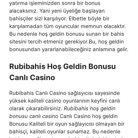
yatırma işleminizden sonra bir bonus
alacaksınız. Yani yeni üyeliğe başlayan
bahisçiler sizi karşılıyor. Elbette böyle bir
karşılamadan tüm oyuncular memnun olacaktır.
Bu nedenle hoş geldin bonusu sunan bir bahis
sitesini tercih etmeniz gerekiyor.Bu, hoş geldin
bonusundan yararlanabileceğiniz anlamına gelir.
Rubibahis Hoş Geldin Bonusu
Canlı Casino
Rubibahis Canlı Casino sağlayıcısı sayesinde
yüksek kaliteli casino oyunlarının keyfini canlı
olarak çıkarabilirsiniz.
Rubibahis hoş geldin
bonusu canlı casino
Canlı Casino hoş geldin
Bonusu Kaliteli bir oyun sağlayıcısı olmayan bir
bahisçi, kaliteli oyunlar sunamaz. Bu nedenle