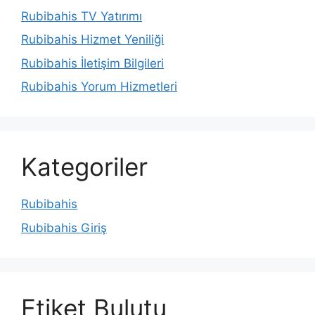
Rubibahis TV Yatırımı
Rubibahis Hizmet Yeniliği
Rubibahis İletişim Bilgileri
Rubibahis Yorum Hizmetleri
Kategoriler
Rubibahis
Rubibahis Giriş
Etiket Bulutu